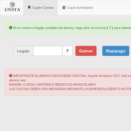
Cupón Carrera
Cupón Actividades
Error:
Si no conoce el legajo completo del alumno, haga click en el ícono
( ? )
para obtene
Legajo
?
Getnet
Rapipago
Error:
IMPORTANTE ALUMNOS UNSTA SEDE CENTRAL: A partir de Marzo 2017 sólo se podrá
alumno sea:
RENDIR, CURSA 1 MATERIA O BENEFICIO ARANCELARIO
LAS CUOTAS DEBEN SER ABONADAS MEDIANTE LA ADHESIÓN A DÉBITO AUTO